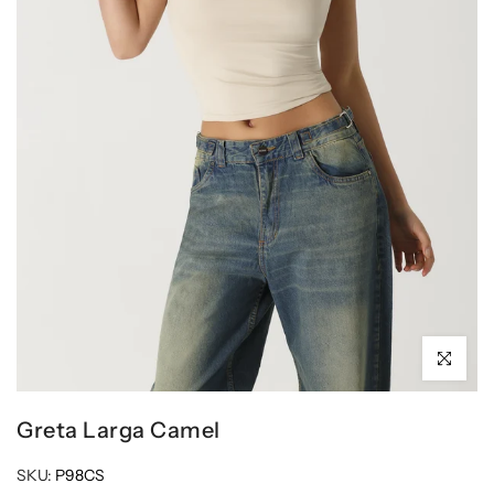
Click para 
Greta Larga Camel
SKU:
P98CS