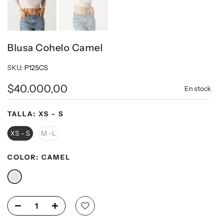
Blusa Cohelo Camel
SKU:
P125CS
$40.000,00
En stock
TALLA:
XS - S
XS - S
M -L
COLOR:
CAMEL